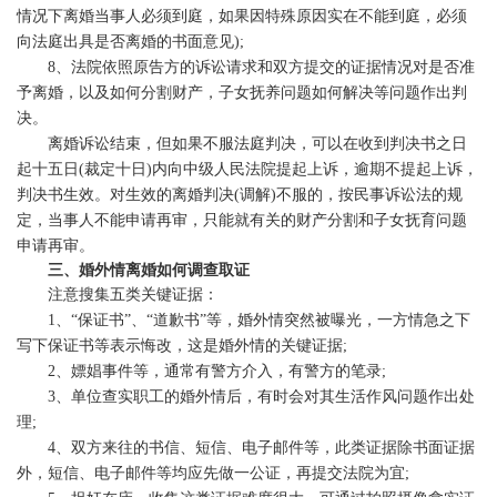
情况下离婚当事人必须到庭，如果因特殊原因实在不能到庭，必须
向法庭出具是否离婚的书面意见);
8、法院依照原告方的诉讼请求和双方提交的证据情况对是否准
予离婚，以及如何分割财产，子女抚养问题如何解决等问题作出判
决。
离婚诉讼结束，但如果不服法庭判决，可以在收到判决书之日
起十五日(裁定十日)内向中级人民法院提起上诉，逾期不提起上诉，
判决书生效。对生效的离婚判决(调解)不服的，按民事诉讼法的规
定，当事人不能申请再审，只能就有关的财产分割和子女抚育问题
申请再审。
三、婚外情离婚如何调查取证
注意搜集五类关键证据：
1、“保证书”、“道歉书”等，婚外情突然被曝光，一方情急之下
写下保证书等表示悔改，这是婚外情的关键证据;
2、嫖娼事件等，通常有警方介入，有警方的笔录;
3、单位查实职工的婚外情后，有时会对其生活作风问题作出处
理;
4、双方来往的书信、短信、电子邮件等，此类证据除书面证据
外，短信、电子邮件等均应先做一公证，再提交法院为宜;