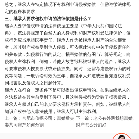
总之，继承人在特定情况下有权利申请侵权赔偿，但需遵循法律规
定的程序和要求。
三、继承人要求侵权申请的法律依据是什么？
继承人要求侵权申请的法律依据主要是《中华人民共和国民法
典》。该法典规定了自然人的人身权利和财产权利受法律保护，侵
权行为应当承担民事责任。继承人作为被继承人财产的合法继受
者，若其财产权益受到他人侵权，可依据此法典中关于侵权责任的
相关条款，如侵权行为的认定、损害赔偿的范围与计算等规定，向
侵权人主张权利。例如，若他人故意毁坏被继承人的遗产，继承人
可要求侵权人恢复原状或赔偿损失。同时，还需考虑侵权行为的时
效等问题，一般诉讼时效为三年，自继承人知道或应当知道权利受
到损害以及侵权人之日起计算。
继承人在符合一定条件下是可以提出侵权申请的。如果被继承人的
合法权益在其生前受到了侵犯，且这种侵权行为导致了损害后果，
继承人有权以自己的名义要求侵权方承担责任。例如，被继承人的
知识产权被他人非法使用，继承人可以主张权利。
上一篇：
合肥市侦探公司：离婚后夫
下一篇：
老公有外遇我想离婚,
妻共同房产如何分割
财产怎么分割好