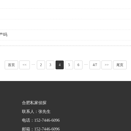
产吗
···
···
首页
<<
2
3
4
5
6
4/7
>>
尾页
合肥私家侦探
联系人：张先生
电话：152-7446-6096
邮箱：152-7446-6096