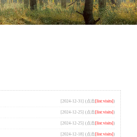
[2024-12-31] (点击
[list:visits]
)
[2024-12-25] (点击
[list:visits]
)
[2024-12-25] (点击
[list:visits]
)
[2024-12-18] (点击
[list:visits]
)